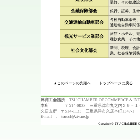
装飾、その他建設
金融保険部会
銀行、証券、生命
各種自動車販売、
交通運輸自動車部会
通運輸自動車関係
旅館・ホテル、遊
観光サービス業部会
種飲食業、その他
新聞、税理、会計
社会文化部会
業、社会保険労務
▲このページの先頭へ
|
トップページに戻る
津商工会議所
TSU CHAMBER OF COMMERCE & I
本所 〒514-0033 三重県津市丸之内２９－１４ TEL:
久居支所 〒514-1135 三重県津市久居本町1347-1 TEL:0
E-mail : tsucci@ztv.ne.jp
Copyright© TSU CHAMBER OF