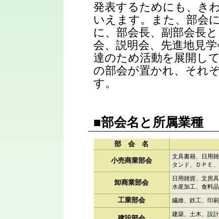
発表するためにも、き
いえます。また、部会
に、部会長、副部会長と
会、説明会、先進地見学
達のため活動を展開し
の部会が置かれ、それ
す。
■部会名と所属業種
部 会 名
文具書籍、日用雑
小売商業部会
タンド、ＤＰＥ、
日用雑貨、文房具
卸商業部会
水産加工、食料品
工業部会
繊維、鉄工、印刷
建築、土木、設計
建設部会