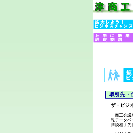
取引先・
ザ・ビジ
商工会議所
報データベ
商談相手先