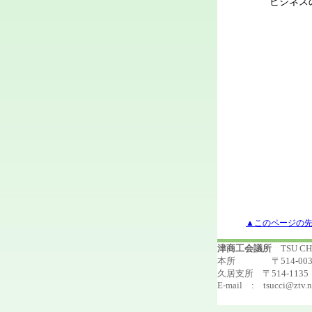
ビジネスの
▲このページの
津商工会議所
TSU C
本所 〒514-0033 
久居支所 〒514-1135 
E-mail : tsucci@ztv.n