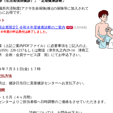
診（生活習慣病健診）」「定期健康診断」
所共済制度[アクサ生命保険(株)]の保険等に加入されて
らにお得です。
ット
員企業限定】令和８年度健康診断のご案内
(1,031KB)
和８年度の申込受付は終了しました。
書（上記ご案内PDFファイル）に必要事項をご記入の上、
（059）228-1217もしくは郵送（津市丸之内29-14 津商工
所 企画・会員サービス課 宛）にてお申込下さい。
８年７月３１日(金) １７時
支払方法
料は、健診日当日に直接健診センターへお支払下さい。
期間
～１０月（４ヶ月間）
センターよりご担当者様へ日時調整のご連絡をさせていただきます。
詳細については、お問合せ下さい。