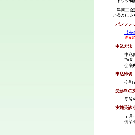
「ドック健
津商工会議
いる方はさ
パンフレ
【会
※令
申込方法
申込
FAX
会議
申込締切
令和
受診料の
受診
実施受診
７月
健診