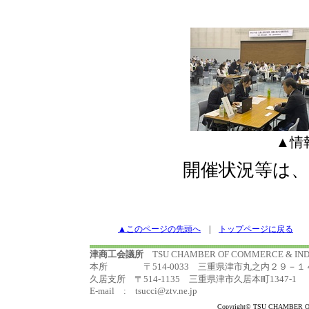
▲情
開催状況等は、
▲このページの先頭へ
|
トップページに戻る
津商工会議所
TSU CHAMBER OF COMMERCE & I
本所 〒514-0033 三重県津市丸之内２９－１４ TEL:
久居支所 〒514-1135 三重県津市久居本町1347-1 TEL:0
E-mail : tsucci@ztv.ne.jp
Copyright© TSU CHAMBER OF